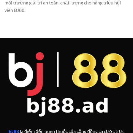
môi trường giải trí an toàn, chất lượng cho hàng triệu hội
viên BJ88.
BJ88
là điểm đến quen thuộc của cộng đồng cá cược trực