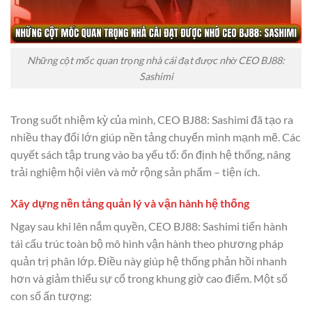
Những cột mốc quan trọng nhà cái đạt được nhờ CEO BJ88:
Sashimi
Trong suốt nhiệm kỳ của mình, CEO BJ88: Sashimi đã tạo ra
nhiều thay đổi lớn giúp nền tảng chuyển mình mạnh mẽ. Các
quyết sách tập trung vào ba yếu tố: ổn định hệ thống, nâng
trải nghiệm hội viên và mở rộng sản phẩm – tiện ích.
Xây dựng nền tảng quản lý và vận hành hệ thống
Ngay sau khi lên nắm quyền, CEO BJ88: Sashimi tiến hành
tái cấu trúc toàn bộ mô hình vận hành theo phương pháp
quản trị phân lớp. Điều này giúp hệ thống phản hồi nhanh
hơn và giảm thiểu sự cố trong khung giờ cao điểm. Một số
con số ấn tượng: