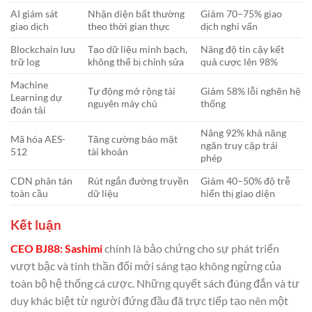
AI giám sát
Nhận diện bất thường
Giảm 70–75% giao
giao dịch
theo thời gian thực
dịch nghi vấn
Blockchain lưu
Tạo dữ liệu minh bạch,
Nâng độ tin cậy kết
trữ log
không thể bị chỉnh sửa
quả cược lên 98%
Machine
Tự động mở rộng tài
Giảm 58% lỗi nghẽn hệ
Learning dự
nguyên máy chủ
thống
đoán tải
Nâng 92% khả năng
Mã hóa AES-
Tăng cường bảo mật
ngăn truy cập trái
512
tài khoản
phép
CDN phân tán
Rút ngắn đường truyền
Giảm 40–50% độ trễ
toàn cầu
dữ liệu
hiển thị giao diện
Kết luận
CEO BJ88: Sashimi
chính là bảo chứng cho sự phát triển
vượt bậc và tinh thần đổi mới sáng tạo không ngừng của
toàn bộ hệ thống cá cược. Những quyết sách đúng đắn và tư
duy khác biệt từ người đứng đầu đã trực tiếp tạo nên một