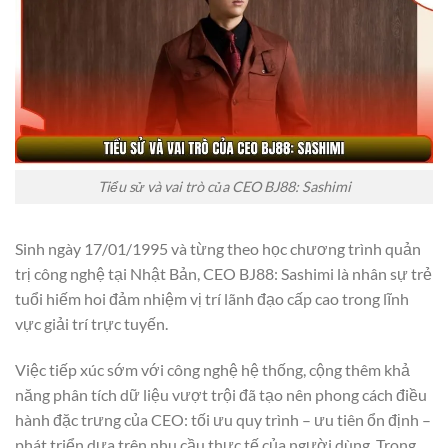
Tiểu sử và vai trò của CEO BJ88: Sashimi
Sinh ngày 17/01/1995 và từng theo học chương trình quản
trị công nghệ tại Nhật Bản, CEO BJ88: Sashimi là nhân sự trẻ
tuổi hiếm hoi đảm nhiệm vị trí lãnh đạo cấp cao trong lĩnh
vực giải trí trực tuyến.
Việc tiếp xúc sớm với công nghệ hệ thống, cộng thêm khả
năng phân tích dữ liệu vượt trội đã tạo nên phong cách điều
hành đặc trưng của CEO: tối ưu quy trình – ưu tiên ổn định –
phát triển dựa trên nhu cầu thực tế của người dùng. Trong