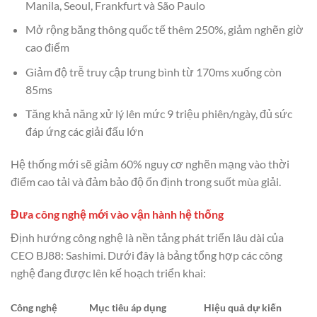
Manila, Seoul, Frankfurt và São Paulo
Mở rộng băng thông quốc tế thêm 250%, giảm nghẽn giờ
cao điểm
Giảm độ trễ truy cập trung bình từ 170ms xuống còn
85ms
Tăng khả năng xử lý lên mức 9 triệu phiên/ngày, đủ sức
đáp ứng các giải đấu lớn
Hệ thống mới sẽ giảm 60% nguy cơ nghẽn mạng vào thời
điểm cao tải và đảm bảo độ ổn định trong suốt mùa giải.
Đưa công nghệ mới vào vận hành hệ thống
Định hướng công nghệ là nền tảng phát triển lâu dài của
CEO BJ88: Sashimi. Dưới đây là bảng tổng hợp các công
nghệ đang được lên kế hoạch triển khai:
Công nghệ
Mục tiêu áp dụng
Hiệu quả dự kiến