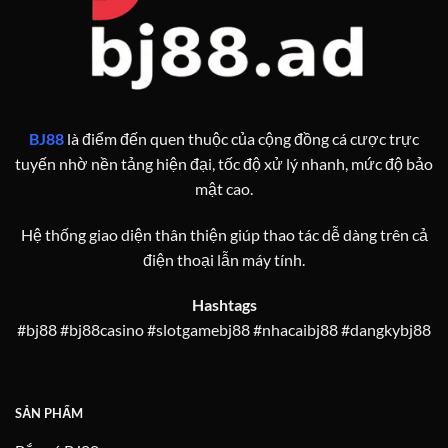
BJ88
là điểm đến quen thuộc của cộng đồng cá cược trực
tuyến nhờ nền tảng hiện đại, tốc độ xử lý nhanh, mức độ bảo
mật cao.
Hệ thống giao diện thân thiện giúp thao tác dễ dàng trên cả
điện thoại lẫn máy tính.
Hashtags
#bj88 #bj88casino #slotgamebj88 #nhacaibj88 #dangkybj88
SẢN PHẨM