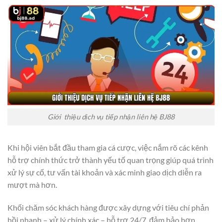
Giới thiệu dịch vụ tiếp nhận liên hệ BJ88
Khi hội viên bắt đầu tham gia cá cược, việc nắm rõ các kênh
hỗ trợ chính thức trở thành yếu tố quan trọng giúp quá trình
xử lý sự cố, tư vấn tài khoản và xác minh giao dịch diễn ra
mượt mà hơn.
Khối chăm sóc khách hàng được xây dựng với tiêu chí phản
hồi nhanh – xử lý chính xác – hỗ trợ 24/7, đảm bảo hơn