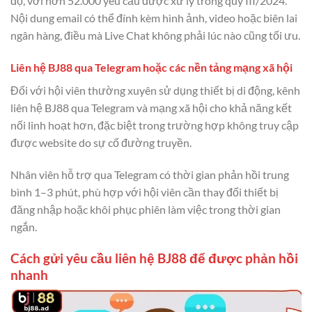
độ, với hơn 52.000 yêu cầu được xử lý trong quý III/2024.
Nội dung email có thể đính kèm hình ảnh, video hoặc biên lai
ngân hàng, điều mà Live Chat không phải lúc nào cũng tối ưu.
Liên hệ BJ88 qua Telegram hoặc các nền tảng mạng xã hội
Đối với hội viên thường xuyên sử dụng thiết bị di động, kênh
liên hệ BJ88 qua Telegram và mạng xã hội cho khả năng kết
nối linh hoạt hơn, đặc biệt trong trường hợp không truy cập
được website do sự cố đường truyền.
Nhân viên hỗ trợ qua Telegram có thời gian phản hồi trung
bình 1–3 phút, phù hợp với hội viên cần thay đổi thiết bị
đăng nhập hoặc khôi phục phiên làm việc trong thời gian
ngắn.
Cách gửi yêu cầu liên hệ BJ88 để được phản hồi
nhanh