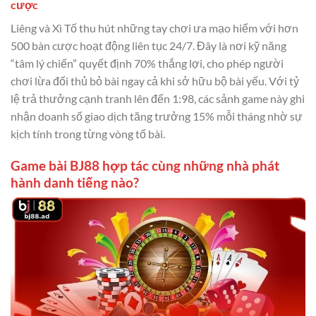
cược
Liêng và Xì Tố thu hút những tay chơi ưa mạo hiểm với hơn
500 bàn cược hoạt động liên tục 24/7. Đây là nơi kỹ năng
“tâm lý chiến” quyết định 70% thắng lợi, cho phép người
chơi lừa đối thủ bỏ bài ngay cả khi sở hữu bộ bài yếu. Với tỷ
lệ trả thưởng cạnh tranh lên đến 1:98, các sảnh game này ghi
nhận doanh số giao dịch tăng trưởng 15% mỗi tháng nhờ sự
kịch tính trong từng vòng tố bài.
Game bài BJ88 hợp tác cùng những nhà phát
hành danh tiếng nào?