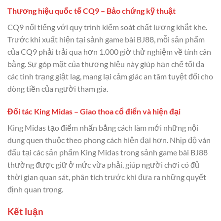
Thương hiệu quốc tế CQ9 – Bảo chứng kỹ thuật
CQ9 nổi tiếng với quy trình kiểm soát chất lượng khắt khe.
Trước khi xuất hiện tại sảnh game bài BJ88, mỗi sản phẩm
của CQ9 phải trải qua hơn 1.000 giờ thử nghiệm về tính cân
bằng. Sự góp mặt của thương hiệu này giúp hạn chế tối đa
các tình trạng giật lag, mang lại cảm giác an tâm tuyệt đối cho
dòng tiền của người tham gia.
Đối tác King Midas – Giao thoa cổ điển và hiện đại
King Midas tạo điểm nhấn bằng cách làm mới những nội
dung quen thuộc theo phong cách hiện đại hơn. Nhịp độ ván
đấu tại các sản phẩm King Midas trong sảnh game bài BJ88
thường được giữ ở mức vừa phải, giúp người chơi có đủ
thời gian quan sát, phân tích trước khi đưa ra những quyết
định quan trọng.
Kết luận