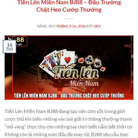
Tiến Lên Miền Nam BJ88 – Đấu Trường
Chặt Heo Cướp Thưởng
ĐĂNG VÀO
THÁNG 3 16, 2026
BỞI
SEO
16
Th3
Tiến Lên Miền Nam BJ88 đang tạo nên cơn sốt trong giới
cược thủ khi biến những ván bài giải trí thông thường thành
“mỏ vàng” thực thụ cho những tay chơi biết nắm bắt thời cơ.
Không còn là những màn đấu đá may rủi, BJ88 yêu cầu bạn