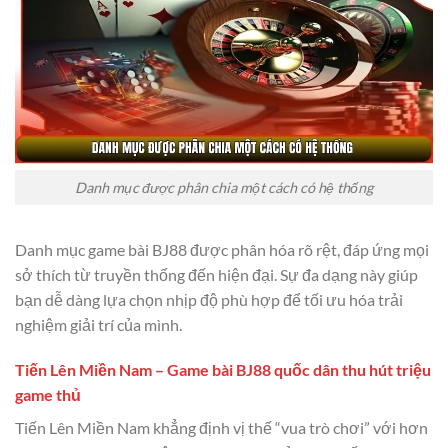
Danh mục được phân chia một cách có hệ thống
Danh mục game bài BJ88 được phân hóa rõ rệt, đáp ứng mọi
sở thích từ truyền thống đến hiện đại. Sự đa dạng này giúp
bạn dễ dàng lựa chọn nhịp độ phù hợp để tối ưu hóa trải
nghiệm giải trí của mình.
Tiến Lên Miền Nam – Game bài BJ88 quốc dân thu hút triệu
game thủ
Tiến Lên Miền Nam khẳng định vị thế “vua trò chơi” với hơn