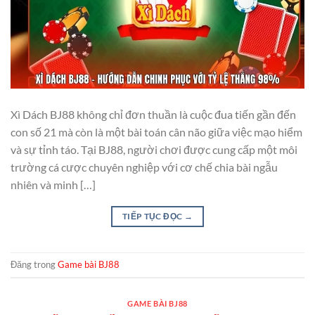
Xì Dách BJ88 không chỉ đơn thuần là cuộc đua tiến gần đến
con số 21 mà còn là một bài toán cân não giữa việc mạo hiểm
và sự tỉnh táo. Tại BJ88, người chơi được cung cấp một môi
trường cá cược chuyên nghiệp với cơ chế chia bài ngẫu
nhiên và minh […]
TIẾP TỤC ĐỌC
→
Đăng trong
Game bài BJ88
GAME BÀI BJ88