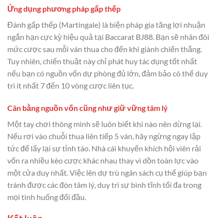
Ứng dụng phương pháp gấp thếp
Đánh gấp thếp (Martingale) là biện pháp gia tăng lợi nhuận
ngắn hạn cực kỳ hiệu quả tại Baccarat BJ88. Bạn sẽ nhân đôi
mức cược sau mỗi ván thua cho đến khi giành chiến thắng.
Tuy nhiên, chiến thuật này chỉ phát huy tác dụng tốt nhất
nếu bạn có nguồn vốn dự phòng đủ lớn, đảm bảo có thể duy
trì ít nhất 7 đến 10 vòng cược liên tục.
Cân bằng nguồn vốn cũng như giữ vững tâm lý
Một tay chơi thông minh sẽ luôn biết khi nào nên dừng lại.
Nếu rơi vào chuỗi thua liên tiếp 5 ván, hãy ngừng ngay lập
tức để lấy lại sự tỉnh táo. Nhà cái khuyến khích hội viên rải
vốn ra nhiều kèo cược khác nhau thay vì dồn toàn lực vào
một cửa duy nhất. Việc lên dự trù ngân sách cụ thể giúp bạn
tránh được các đòn tâm lý, duy trì sự bình tĩnh tối đa trong
mọi tình huống đối đầu.