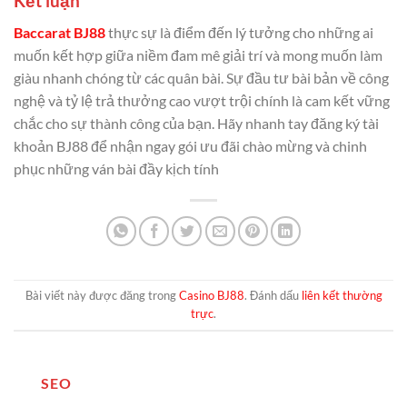
Kết luận
Baccarat BJ88
thực sự là điểm đến lý tưởng cho những ai
muốn kết hợp giữa niềm đam mê giải trí và mong muốn làm
giàu nhanh chóng từ các quân bài. Sự đầu tư bài bản về công
nghệ và tỷ lệ trả thưởng cao vượt trội chính là cam kết vững
chắc cho sự thành công của bạn. Hãy nhanh tay đăng ký tài
khoản BJ88 để nhận ngay gói ưu đãi chào mừng và chinh
phục những ván bài đầy kịch tính
Bài viết này được đăng trong
Casino BJ88
. Đánh dấu
liên kết thường
trực
.
SEO