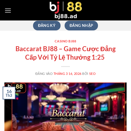
Bỏ
qua
nội
dung
ĐĂNG KÝ
ĐĂNG NHẬP
CASINO BJ88
Baccarat BJ88 – Game Cược Đẳng
Cấp Với Tỷ Lệ Thưởng 1:25
ĐĂNG VÀO
THÁNG 3 16, 2026
BỞI
SEO
16
Th3