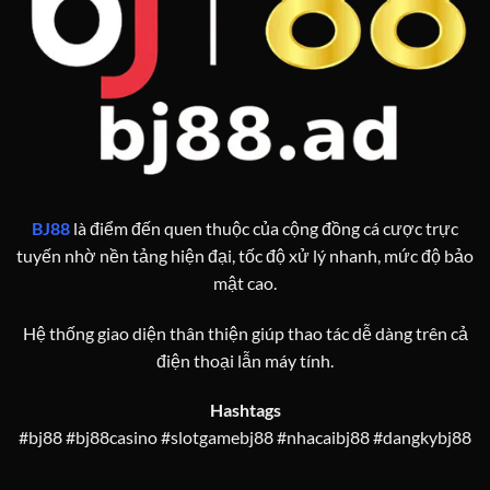
BJ88
là điểm đến quen thuộc của cộng đồng cá cược trực
tuyến nhờ nền tảng hiện đại, tốc độ xử lý nhanh, mức độ bảo
mật cao.
Hệ thống giao diện thân thiện giúp thao tác dễ dàng trên cả
điện thoại lẫn máy tính.
Hashtags
#bj88 #bj88casino #slotgamebj88 #nhacaibj88 #dangkybj88