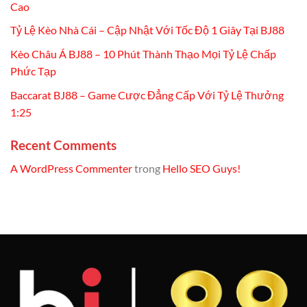
Cao
Tỷ Lệ Kèo Nhà Cái – Cập Nhật Với Tốc Độ 1 Giây Tại BJ88
Kèo Châu Á BJ88 – 10 Phút Thành Thạo Mọi Tỷ Lệ Chấp
Phức Tạp
Baccarat BJ88 – Game Cược Đẳng Cấp Với Tỷ Lệ Thưởng
1:25
Recent Comments
A WordPress Commenter
trong
Hello SEO Guys!