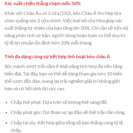
Xác suất chiến thắng chạm mốc 50%
Khác với Châu Âu có 3 cửa (1X2), kèo Châu Á thu hẹp lựa
chọn xuống còn 2 cửa chính. Việc loại bỏ cửa Hòa giúp xác
suất thắng tự nhiên của bạn tăng lên 50%. Chỉ cần sở hữu kỹ
năng phân tích cơ bản, người dùng hoàn toàn có thể duy trì
tỷ lệ lợi nhuận ổn định hơn 20% mỗi tháng.
Tính đa dạng cùng sự kết hợp linh hoạt kèo châu Á
Sức mạnh vượt trội nằm ở khả năng tích hợp đa nền tảng
hiện đại. Tại đây, bạn có thể dễ dàng tham gia hơn 10 biến
thể cược độc đáo, mang lại trải nghiệm giải trí không giới
hạn và cơ hội sinh lời cực cao.
Chấp thẻ phạt: Dựa trên số lượng thẻ vàng/đỏ.
Chấp phạt góc: Dự đoán sự áp đảo về thế trận tấn công.
Chấp tài xỉu: Kết hợp giữa tổng số bàn thắng cùng tỷ lệ
chấp.