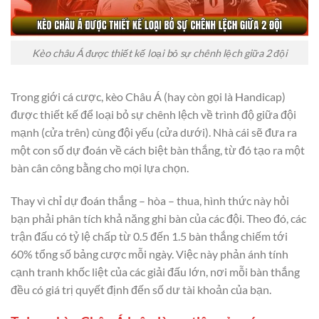
Kèo châu Á được thiết kế loại bỏ sự chênh lệch giữa 2 đội
Trong giới cá cược, kèo Châu Á (hay còn gọi là Handicap)
được thiết kế để loại bỏ sự chênh lệch về trình độ giữa đội
mạnh (cửa trên) cùng đội yếu (cửa dưới). Nhà cái sẽ đưa ra
một con số dự đoán về cách biệt bàn thắng, từ đó tạo ra một
bàn cân công bằng cho mọi lựa chọn.
Thay vì chỉ dự đoán thắng – hòa – thua, hình thức này hỏi
bạn phải phân tích khả năng ghi bàn của các đội. Theo đó, các
trận đấu có tỷ lệ chấp từ 0.5 đến 1.5 bàn thắng chiếm tới
60% tổng số bảng cược mỗi ngày. Việc này phản ánh tính
cạnh tranh khốc liệt của các giải đấu lớn, nơi mỗi bàn thắng
đều có giá trị quyết định đến số dư tài khoản của bạn.