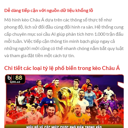
Dễ dàng tiếp cận với nguồn dữ liệu khổng lồ
Mô hình kèo Châu Á dựa trên các thông số thực tế như
phong độ, lịch sử đối đầu cùng đội hình ra sân. Hệ thống cung
cấp chuyên mục soi cầu AI giúp phân tích hơn 1.000 trận đấu
mỗi tuần. Việc tiếp cận thông tin minh bạch giúp ngay cả
những người mới cũng có thể nhanh chóng nắm bắt quy luật
và tham gia đặt tiền một cách tự tin.
Chi tiết các loại tỷ lệ phổ biến trong kèo Châu Á