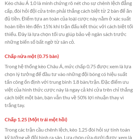
Kèo châu Á 1.0 là minh chứng rõ nét cho sự chênh lệch đẳng
cấp, đòi hỏi đội cửa trên phải thắng cách biệt từ 2 bàn để ăn
đủ tiền. Điểm tựa an toàn của loại cược này nằm ở xác suất
hoàn tiền lên đến 15% khi trận đấu kết thúc với cách biệt tối
thiểu. Đây là lựa chọn tối ưu giúp bảo vệ ngân sách trước
những biến số bất ngờ từ sân cỏ.
Chấp nửa một (0.75 bàn)
Trong hệ thống kèo Châu Á, mức chấp 0.75 được xem là lựa
chọn lý tưởng để đầu tư vào những đội bóng có hiệu suất
tấn công ổn định với trung bình 1.8 bàn/trận. Đặc điểm ưu
việt của hình thức cược này là ngay cả khi cửa trên chỉ thắng
cách biệt một bàn, bạn vẫn thu về 50% lợi nhuận thay vì
trắng tay.
Chấp 1.25 (Một trái một hồi)
Trong các trận cầu chênh lệch, kèo 1.25 đòi hỏi sự tính toán
kỹ lưỡng về đội hình ra sân. Lựa chọn cửa dưới được xem là