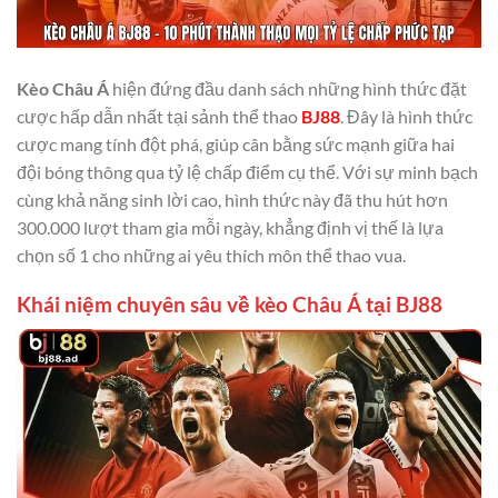
Kèo Châu Á
hiện đứng đầu danh sách những hình thức đặt
cược hấp dẫn nhất tại sảnh thể thao
BJ88
. Đây là hình thức
cược mang tính đột phá, giúp cân bằng sức mạnh giữa hai
đội bóng thông qua tỷ lệ chấp điểm cụ thể. Với sự minh bạch
cùng khả năng sinh lời cao, hình thức này đã thu hút hơn
300.000 lượt tham gia mỗi ngày, khẳng định vị thế là lựa
chọn số 1 cho những ai yêu thích môn thể thao vua.
Khái niệm chuyên sâu về kèo Châu Á tại BJ88