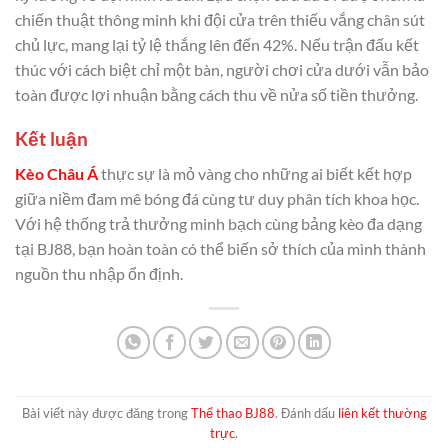
chiến thuật thông minh khi đội cửa trên thiếu vắng chân sút
chủ lực, mang lại tỷ lệ thắng lên đến 42%. Nếu trận đấu kết
thúc với cách biệt chỉ một bàn, người chơi cửa dưới vẫn bảo
toàn được lợi nhuận bằng cách thu về nửa số tiền thưởng.
Kết luận
Kèo Châu Á
thực sự là mỏ vàng cho những ai biết kết hợp
giữa niềm đam mê bóng đá cùng tư duy phân tích khoa học.
Với hệ thống trả thưởng minh bạch cùng bảng kèo đa dạng
tại BJ88, bạn hoàn toàn có thể biến sở thích của mình thành
nguồn thu nhập ổn định.
Bài viết này được đăng trong
Thể thao BJ88
. Đánh dấu
liên kết thường
trực
.