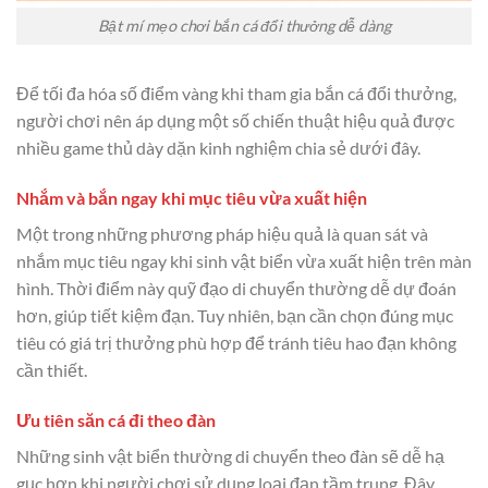
Bật mí mẹo chơi bắn cá đổi thưởng dễ dàng
Để tối đa hóa số điểm vàng khi tham gia bắn cá đổi thưởng,
người chơi nên áp dụng một số chiến thuật hiệu quả được
nhiều game thủ dày dặn kinh nghiệm chia sẻ dưới đây.
Nhắm và bắn ngay khi mục tiêu vừa xuất hiện
Một trong những phương pháp hiệu quả là quan sát và
nhắm mục tiêu ngay khi sinh vật biển vừa xuất hiện trên màn
hình. Thời điểm này quỹ đạo di chuyển thường dễ dự đoán
hơn, giúp tiết kiệm đạn. Tuy nhiên, bạn cần chọn đúng mục
tiêu có giá trị thưởng phù hợp để tránh tiêu hao đạn không
cần thiết.
Ưu tiên săn cá đi theo đàn
Những sinh vật biển thường di chuyển theo đàn sẽ dễ hạ
gục hơn khi người chơi sử dụng loại đạn tầm trung. Đây