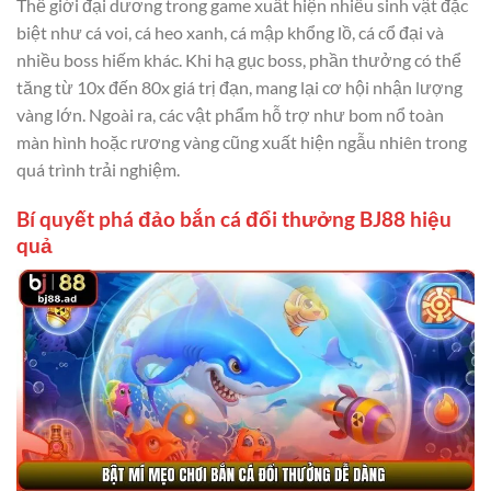
Thế giới đại dương trong game xuất hiện nhiều sinh vật đặc
biệt như cá voi, cá heo xanh, cá mập khổng lồ, cá cổ đại và
nhiều boss hiếm khác. Khi hạ gục boss, phần thưởng có thể
tăng từ 10x đến 80x giá trị đạn, mang lại cơ hội nhận lượng
vàng lớn. Ngoài ra, các vật phẩm hỗ trợ như bom nổ toàn
màn hình hoặc rương vàng cũng xuất hiện ngẫu nhiên trong
quá trình trải nghiệm.
Bí quyết phá đảo bắn cá đổi thưởng BJ88 hiệu
quả