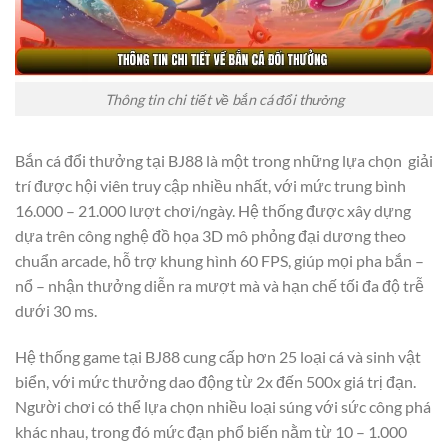
Thông tin chi tiết về bắn cá đổi thưởng
Bắn cá đổi thưởng tại BJ88 là một trong những lựa chọn giải
trí được hội viên truy cập nhiều nhất, với mức trung bình
16.000 – 21.000 lượt chơi/ngày. Hệ thống được xây dựng
dựa trên công nghệ đồ họa 3D mô phỏng đại dương theo
chuẩn arcade, hỗ trợ khung hình 60 FPS, giúp mọi pha bắn –
nổ – nhận thưởng diễn ra mượt mà và hạn chế tối đa độ trễ
dưới 30 ms.
Hệ thống game tại BJ88 cung cấp hơn 25 loại cá và sinh vật
biển, với mức thưởng dao động từ 2x đến 500x giá trị đạn.
Người chơi có thể lựa chọn nhiều loại súng với sức công phá
khác nhau, trong đó mức đạn phổ biến nằm từ 10 – 1.000