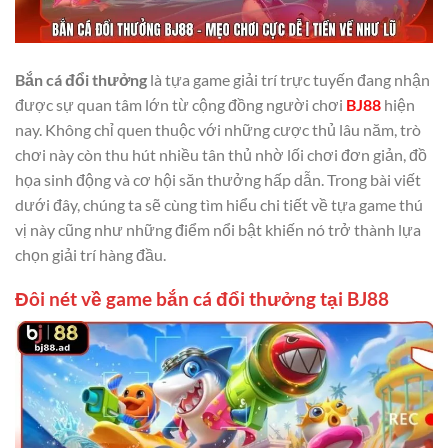
Bắn cá đổi thưởng
là tựa game giải trí trực tuyến đang nhận
được sự quan tâm lớn từ cộng đồng người chơi
BJ88
hiện
nay. Không chỉ quen thuộc với những cược thủ lâu năm, trò
chơi này còn thu hút nhiều tân thủ nhờ lối chơi đơn giản, đồ
họa sinh động và cơ hội săn thưởng hấp dẫn. Trong bài viết
dưới đây, chúng ta sẽ cùng tìm hiểu chi tiết về tựa game thú
vị này cũng như những điểm nổi bật khiến nó trở thành lựa
chọn giải trí hàng đầu.
Đôi nét về game bắn cá đổi thưởng tại BJ88