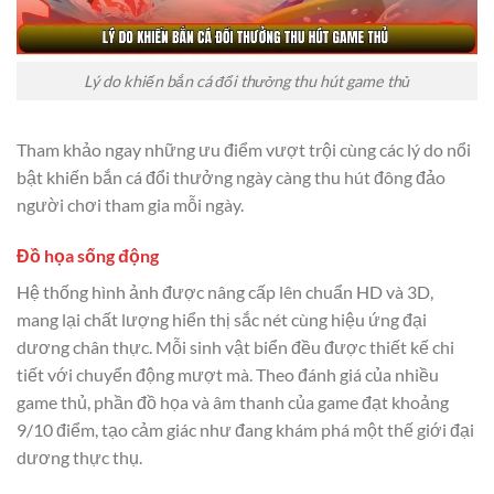
Lý do khiến bắn cá đổi thưởng thu hút game thủ
Tham khảo ngay những ưu điểm vượt trội cùng các lý do nổi
bật khiến bắn cá đổi thưởng ngày càng thu hút đông đảo
người chơi tham gia mỗi ngày.
Đồ họa sống động
Hệ thống hình ảnh được nâng cấp lên chuẩn HD và 3D,
mang lại chất lượng hiển thị sắc nét cùng hiệu ứng đại
dương chân thực. Mỗi sinh vật biển đều được thiết kế chi
tiết với chuyển động mượt mà. Theo đánh giá của nhiều
game thủ, phần đồ họa và âm thanh của game đạt khoảng
9/10 điểm, tạo cảm giác như đang khám phá một thế giới đại
dương thực thụ.