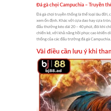
Đá gà chọi Campuchia – Truyền th
Đá gà chọi truyền thống là thể loại lâu đờ
xem ổn định. Khác với cựa dao hay cựa tròn,
đấu thường kéo dài 20 – 40 phút, đôi khi chi
chiến kê, với khả năng hồi phục cao khiến 
thống của các đấu trường đá gà Campuchia
Vài điều cần lưu ý khi th