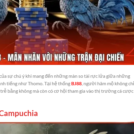
của sự chú ý khi mang đến những màn so tài rực lửa giữa những
danh tiếng như Thomo. Tại hệ thống
BJ88
, người hâm mộ không ch
trễ bằng không mà còn có cơ hội tham gia vào thị trường cá cược 
à Campuchia