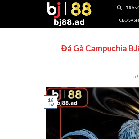
Bỏ
TRAN
qua
nội
CEO SASH
dung
Đá Gà Campuchia BJ
ĐĂ
16
Th3