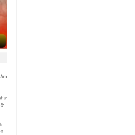
 đảm
 như
lỡ
,
on