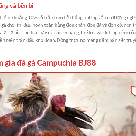
ống và bền bỉ
i, chiếm khoảng 10% số trận trên hệ thống nhưng vẫn có lượng ngư
 gà chọi thi đấu hoàn toàn bằng đòn chân, đòn đá và đòn cổ, nên t
a 2 – 3 hồ. Thể loại này đề cao kỹ năng, thể lực và kinh nghiệm củ
diễn biến trận đấu khó đoán. Đồng thời, nó mang đậm bản sắc tru
.
am gia đá gà Campuchia BJ88