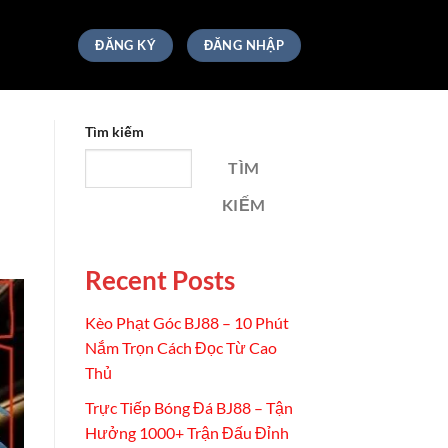
ĐĂNG KÝ
ĐĂNG NHẬP
Tìm kiếm
TÌM
KIẾM
Recent Posts
Kèo Phạt Góc BJ88 – 10 Phút
Nắm Trọn Cách Đọc Từ Cao
Thủ
Trực Tiếp Bóng Đá BJ88 – Tận
Hưởng 1000+ Trận Đấu Đỉnh