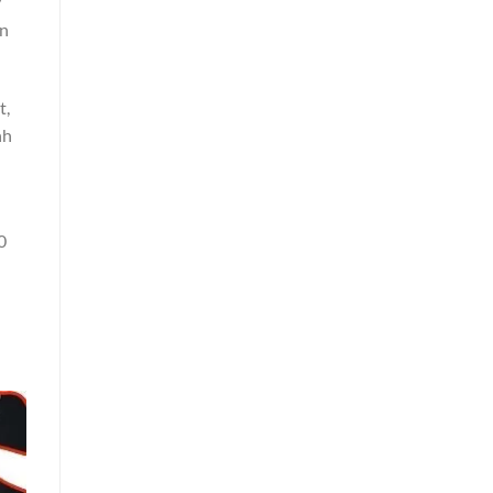
y
ẫn
t,
nh
0