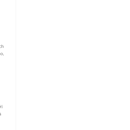
ch
o,
ới
à