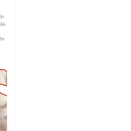
ời
rận
a
yền